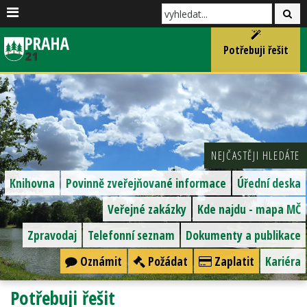
Potřebuji řešit
NEJČASTĚJI HLEDÁTE
Knihovna
Povinně zveřejňované informace
Úřední deska
Veřejné zakázky
Kde najdu - mapa MČ
Zpravodaj
Telefonní seznam
Dokumenty a publikace
Oznámit
Požádat
Zaplatit
Kariéra
Potřebuji řešit