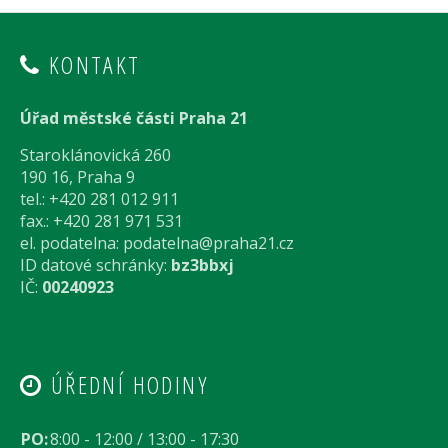
KONTAKT
Úřad městské části Praha 21
Staroklánovická 260
190 16, Praha 9
tel.: +420 281 012 911
fax.: +420 281 971 531
el. podatelna:
podatelna@praha21.cz
ID datové schránky:
bz3bbxj
IČ:
00240923
ÚŘEDNÍ HODINY
PO:
8:00 - 12:00 / 13:00 - 17:30