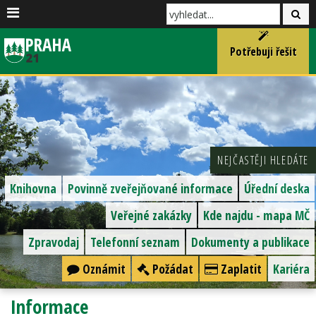
Potřebuji řešit
NEJČASTĚJI HLEDÁTE
Knihovna
Povinně zveřejňované informace
Úřední deska
Veřejné zakázky
Kde najdu - mapa MČ
Zpravodaj
Telefonní seznam
Dokumenty a publikace
Oznámit
Požádat
Zaplatit
Kariéra
Informace