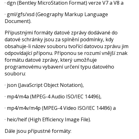
· dgn (Bentley MicroStation Format) verze V7 a V8 a
· gml/gfs/xsd (Geography Markup Language
Document).
Přípustnými formáty datové zprávy dodávané do
datové schránky jsou za splnění podmínky, kdy
obsahuje-li název souboru tvořící datovou zprávu jim
odpovídající příponu. Příponou se rozumí vnější znak
formátu datové zprávy, který umožňuje
programovému vybavení určení typu datového
souboru:
· json (JavaScript Object Notation),
· mp4/m4a (MPEG-4 Audio ISO/IEC 14496),
· mp4/m4v/m4p (MPEG-4 Video ISO/IEC 14496) a
· heic/heif (High Efficiency Image File).
Dále jsou přípustné formáty: