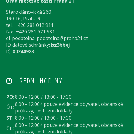
Úřad městské části Praha 21
Staroklánovická 260
190 16, Praha 9
tel.: +420 281 012 911
fax.: +420 281 971 531
el. podatelna:
podatelna@praha21.cz
ID datové schránky:
bz3bbxj
IČ:
00240923
ÚŘEDNÍ HODINY
PO:
8:00 - 12:00 / 13:00 - 17:30
8:00 - 12:00* pouze evidence obyvatel, občanské
ÚT:
průkazy, cestovní doklady
ST:
8:00 - 12:00 / 13:00 - 17:30
8:00 - 12:00* pouze evidence obyvatel, občanské
ČT:
průkazy, cestovní doklady