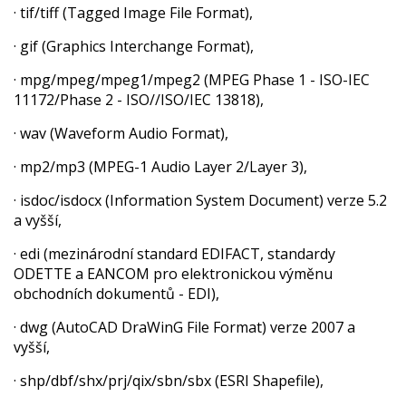
· tif/tiff (Tagged Image File Format),
· gif (Graphics Interchange Format),
· mpg/mpeg/mpeg1/mpeg2 (MPEG Phase 1 - ISO-IEC
11172/Phase 2 - ISO//ISO/IEC 13818),
· wav (Waveform Audio Format),
· mp2/mp3 (MPEG-1 Audio Layer 2/Layer 3),
· isdoc/isdocx (Information System Document) verze 5.2
a vyšší,
· edi (mezinárodní standard EDIFACT, standardy
ODETTE a EANCOM pro elektronickou výměnu
obchodních dokumentů - EDI),
· dwg (AutoCAD DraWinG File Format) verze 2007 a
vyšší,
· shp/dbf/shx/prj/qix/sbn/sbx (ESRI Shapefile),